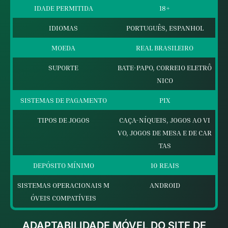
IDADE PERMITIDA
18+
IDIOMAS
PORTUGUÊS, ESPANHOL
MOEDA
REAL BRASILEIRO
SUPORTE
BATE-PAPO, CORREIO ELETRÔ
NICO
SISTEMAS DE PAGAMENTO
PIX
TIPOS DE JOGOS
CAÇA-NÍQUEIS, JOGOS AO VI
VO, JOGOS DE MESA E DE CAR
TAS
DEPÓSITO MÍNIMO
10 REAIS
SISTEMAS OPERACIONAIS M
ANDROID
ÓVEIS COMPATÍVEIS
ADAPTABILIDADE MÓVEL DO SITE DE